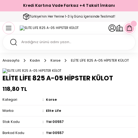
Kredi Kartına Vade Farksız +4 Taksit İmkanı
Geri Dön
Geri Dön
Geri Dön
Geri Dön
Geri Dön
Geri Dön
Geri Dön
Geri Dön
Geri Dön
Türkiye’nin Her Yerine 1-3 İş Günü İçerisinde Teslimat!
ecelik
ımı
ecelik Setler
Takımı
Modelleri
akımı
Anasayfa
Kadın
Korse
ELİTE LİFE 825 A-05 HİPSTER KÜLOT
arı
Takımı
Altı Çorap
ELİTE LİFE 825 A-05 HİPSTER KÜLOT
 Takımı
118,80 TL
Kategori
Korse
Marka
Elite Life
mı
Stok Kodu
TM 00557
Barkod Kodu
TM 00557