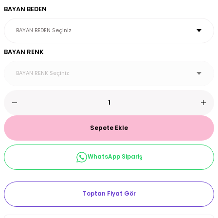
BAYAN BEDEN
et & Büstiyer Takım
BAYAN RENK
arı
Sepete Ekle
WhatsApp Sipariş
Toptan Fiyat Gör