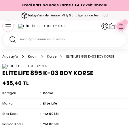
Kredi Kartına Vade Farksız +4 Taksit İmkanı
Geri Dön
Geri Dön
Geri Dön
Geri Dön
Geri Dön
Geri Dön
Geri Dön
Geri Dön
Geri Dön
Türkiye’nin Her Yerine 1-3 İş Günü İçerisinde Teslimat!
ecelik
ımı
ecelik Setler
Takımı
Modelleri
akımı
Anasayfa
Kadın
Korse
ELİTE LİFE 895 K-03 BOY KORSE
arı
Takımı
Altı Çorap
ELİTE LİFE 895 K-03 BOY KORSE
 Takımı
455,40 TL
Kategori
Korse
Marka
Elite Life
mı
Stok Kodu
TM 00581
Barkod Kodu
TM 00581