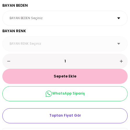
BAYAN BEDEN
et & Büstiyer Takım
BAYAN RENK
arı
Sepete Ekle
WhatsApp Sipariş
Toptan Fiyat Gör