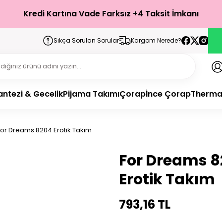
Türkiye’nin Her Yerine 1-3 İş Günü İçerisinde Teslimat!
Kredi Kartına Vade Farksız +4 Taksit İmkanı
Sıkça Sorulan Sorular
Kargom Nerede?
antezi & Gecelik
Pijama Takımı
Çorap
İnce Çorap
Therma
For Dreams 8204 Erotik Takım
For Dreams 8
Erotik Takım
793,16 TL