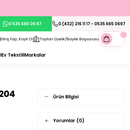
0 535 665 06 97
0 (432) 216 11 17 - 0535 665 0697
Giriş Yap, Kayıt Ol
Toptan Üyelik/Bayilik Başvurusu
l
Ev Tekstili
Markalar
204
Ürün Bilgisi
Yorumlar (0)