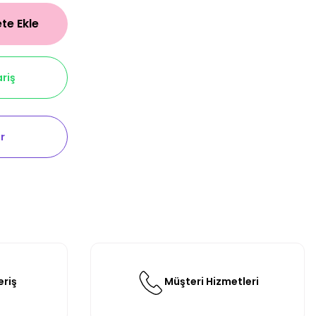
te Ekle
riş
r
eriş
Müşteri Hizmetleri