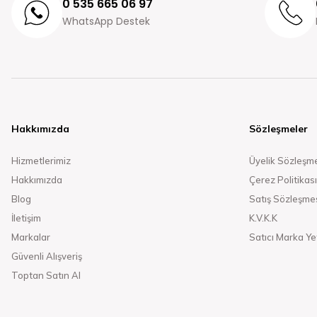
0 535 665 06 97
WhatsApp Destek
Hakkımızda
Sözleşmeler
Hizmetlerimiz
Üyelik Sözleşm
Hakkımızda
Çerez Politikası
Blog
Satış Sözleşme
İletişim
K.V.K.K
Markalar
Satıcı Marka Yet
Güvenli Alışveriş
Toptan Satın Al