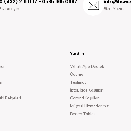
0 (432) 216 11 17 - 0535 665 0697
info@hcese
Bizi Arayın
Bize Yazın
Yardım
esi
WhatsApp Destek
Ödeme
si
Teslimat
İptal, İade Koşulları
ki Belgeleri
Garanti Koşulları
Müşteri Hizmetlerimiz
Beden Tablosu