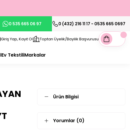
0 535 665 06 97
0 (432) 216 11 17 - 0535 665 0697
Giriş Yap, Kayıt Ol
Toptan Üyelik/Bayilik Başvurusu
l
Ev Tekstili
Markalar
AYAN
Ürün Bilgisi
YT
Yorumlar (0)