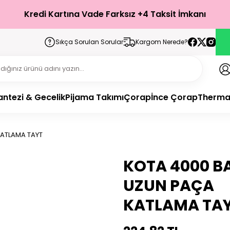
Kredi Kartına Vade Farksız +4 Taksit İmkanı
Sıkça Sorulan Sorular
Kargom Nerede?
antezi & Gecelik
Pijama Takımı
Çorap
İnce Çorap
Therma
ATLAMA TAYT
KOTA 4000 B
UZUN PAÇA
KATLAMA TA