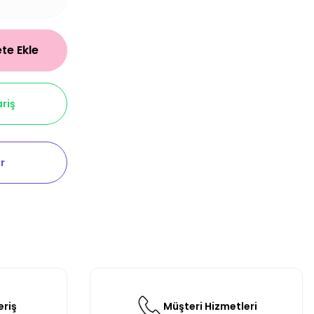
te Ekle
riş
r
eriş
Müşteri Hizmetleri