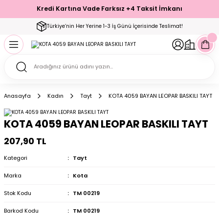
Kredi Kartına Vade Farksız +4 Taksit İmkanı
Geri Dön
Geri Dön
Geri Dön
Geri Dön
Geri Dön
Geri Dön
Geri Dön
Geri Dön
Geri Dön
Türkiye’nin Her Yerine 1-3 İş Günü İçerisinde Teslimat!
ecelik
ımı
ecelik Setler
Takımı
Modelleri
akımı
Anasayfa
Kadın
Tayt
KOTA 4059 BAYAN LEOPAR BASKILI TAYT
arı
Takımı
Altı Çorap
KOTA 4059 BAYAN LEOPAR BASKILI TAYT
 Takımı
207,90 TL
Kategori
Tayt
Marka
Kota
mı
Stok Kodu
TM 00219
Barkod Kodu
TM 00219