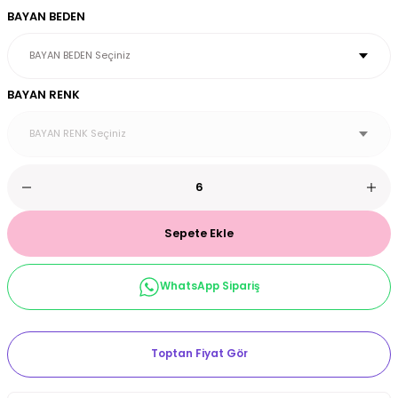
BAYAN BEDEN
et & Büstiyer Takım
BAYAN RENK
arı
Sepete Ekle
WhatsApp Sipariş
Toptan Fiyat Gör