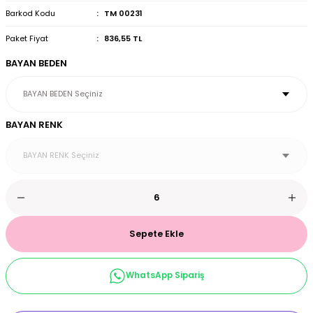
Barkod Kodu
TM 00231
et & Büstiyer Takım
Paket Fiyat
836,55 TL
BAYAN BEDEN
arı
BAYAN RENK
Sepete Ekle
WhatsApp Sipariş