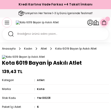
Kredi Kartına Vade Farksız +4 Taksit İmkanı
Geri Dön
Geri Dön
Geri Dön
Geri Dön
Geri Dön
Geri Dön
Geri Dön
Geri Dön
Geri Dön
Türkiye’nin Her Yerine 1-3 İş Günü İçerisinde Teslimat!
ecelik
ımı
ecelik Setler
Takımı
Modelleri
akımı
Anasayfa
Kadın
Atlet
Kota 6019 Bayan İp Askılı Atlet
arı
Takımı
Altı Çorap
Kota 6019 Bayan İp Askılı Atlet
 Takımı
139,43 TL
Kategori
Atlet
Marka
Kota
mı
Stok Kodu
TM 00231
Paket İçi Adet:
6