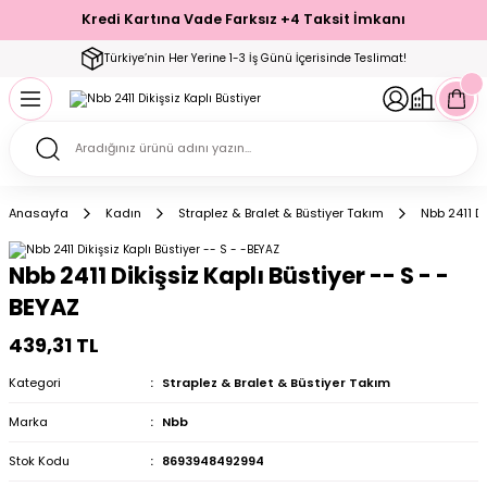
Kredi Kartına Vade Farksız +4 Taksit İmkanı
Geri Dön
Geri Dön
Geri Dön
Geri Dön
Geri Dön
Geri Dön
Geri Dön
Geri Dön
Geri Dön
Türkiye’nin Her Yerine 1-3 İş Günü İçerisinde Teslimat!
ecelik
ımı
ecelik Setler
Takımı
Modelleri
akımı
Anasayfa
Kadın
Straplez & Bralet & Büstiyer Takım
Nbb 2411 Di
arı
Takımı
Altı Çorap
Nbb 2411 Dikişsiz Kaplı Büstiyer -- S - -
 Takımı
BEYAZ
439,31 TL
Kategori
Straplez & Bralet & Büstiyer Takım
mı
Marka
Nbb
Stok Kodu
8693948492994