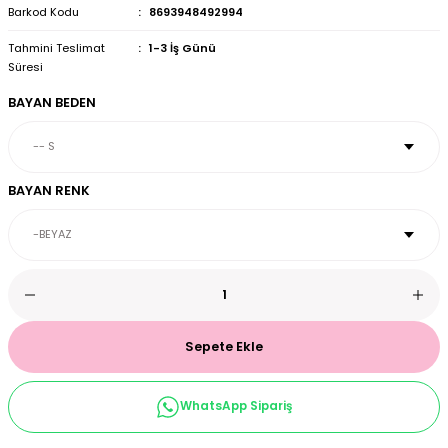
Barkod Kodu
8693948492994
et & Büstiyer Takım
Tahmini Teslimat
1-3 İş Günü
Süresi
BAYAN BEDEN
arı
BAYAN RENK
Sepete Ekle
WhatsApp Sipariş