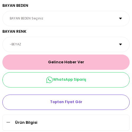
BAYAN BEDEN
et & Büstiyer Takım
BAYAN RENK
arı
Gelince Haber Ver
WhatsApp Sipariş
Toptan Fiyat Gör
Ürün Bilgisi