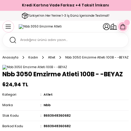
Kredi Kartına Vade Farksız +4 Taksit İmkanı
Geri Dön
Geri Dön
Geri Dön
Geri Dön
Geri Dön
Geri Dön
Geri Dön
Geri Dön
Geri Dön
Türkiye’nin Her Yerine 1-3 İş Günü İçerisinde Teslimat!
ecelik
ımı
ecelik Setler
Takımı
Modelleri
akımı
Anasayfa
Kadın
Atlet
Nbb 3050 Emzirme Atleti 100B - -BEYAZ
arı
Takımı
Altı Çorap
Nbb 3050 Emzirme Atleti 100B - -BEYAZ
 Takımı
624,94 TL
Kategori
Atlet
Marka
Nbb
mı
Stok Kodu
8693948360682
Barkod Kodu
8693948360682