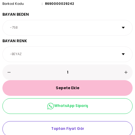
Barkod Kodu
8690000029242
et & Büstiyer Takım
BAYAN BEDEN
arı
BAYAN RENK
Sepete Ekle
WhatsApp Sipariş
Toptan Fiyat Gör