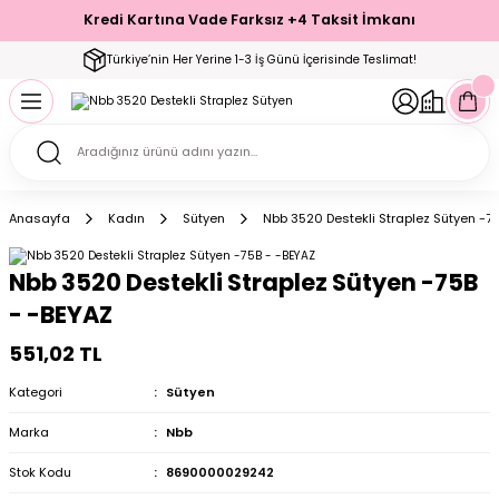
Kredi Kartına Vade Farksız +4 Taksit İmkanı
Geri Dön
Geri Dön
Geri Dön
Geri Dön
Geri Dön
Geri Dön
Geri Dön
Geri Dön
Geri Dön
Türkiye’nin Her Yerine 1-3 İş Günü İçerisinde Teslimat!
ecelik
ımı
ecelik Setler
Takımı
Modelleri
akımı
Anasayfa
Kadın
Sütyen
Nbb 3520 Destekli Straplez Sütyen -7
arı
Takımı
Altı Çorap
Nbb 3520 Destekli Straplez Sütyen -75B
 Takımı
- -BEYAZ
551,02 TL
Kategori
Sütyen
mı
Marka
Nbb
Stok Kodu
8690000029242