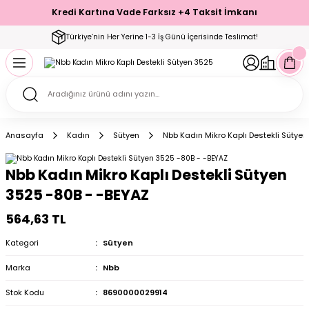
Kredi Kartına Vade Farksız +4 Taksit İmkanı
Geri Dön
Geri Dön
Geri Dön
Geri Dön
Geri Dön
Geri Dön
Geri Dön
Geri Dön
Geri Dön
Türkiye’nin Her Yerine 1-3 İş Günü İçerisinde Teslimat!
ecelik
ımı
ecelik Setler
Takımı
Modelleri
akımı
Anasayfa
Kadın
Sütyen
Nbb Kadın Mikro Kaplı Destekli Sütye
arı
Takımı
Altı Çorap
Nbb Kadın Mikro Kaplı Destekli Sütyen
 Takımı
3525 -80B - -BEYAZ
564,63 TL
Kategori
Sütyen
mı
Marka
Nbb
Stok Kodu
8690000029914