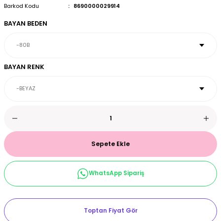
Barkod Kodu
8690000029914
et & Büstiyer Takım
BAYAN BEDEN
arı
BAYAN RENK
Sepete Ekle
WhatsApp Sipariş
Toptan Fiyat Gör