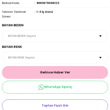
Barkod Kodu
8683679068223
et & Büstiyer Takım
Tahmini Teslimat
1-3 İş Günü
Süresi
BAYAN BEDEN
arı
BAYAN RENK
Gelince Haber Ver
WhatsApp Sipariş
Toptan Fiyat Gör