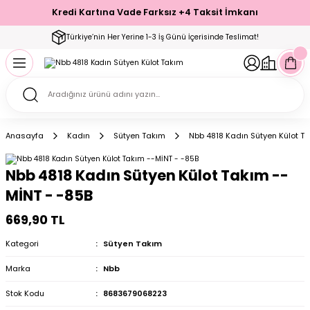
Kredi Kartına Vade Farksız +4 Taksit İmkanı
Geri Dön
Geri Dön
Geri Dön
Geri Dön
Geri Dön
Geri Dön
Geri Dön
Geri Dön
Geri Dön
Türkiye’nin Her Yerine 1-3 İş Günü İçerisinde Teslimat!
ecelik
ımı
ecelik Setler
Takımı
Modelleri
akımı
Anasayfa
Kadın
Sütyen Takım
Nbb 4818 Kadın Sütyen Külot T
arı
Takımı
Altı Çorap
Nbb 4818 Kadın Sütyen Külot Takım --
 Takımı
MİNT - -85B
669,90 TL
Kategori
Sütyen Takım
mı
Marka
Nbb
Stok Kodu
8683679068223