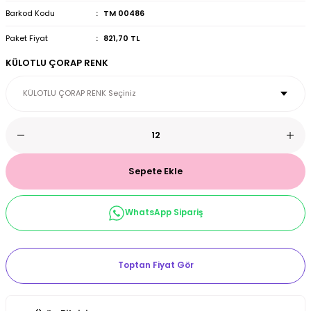
Barkod Kodu
TM 00486
et & Büstiyer Takım
Paket Fiyat
821,70 TL
KÜLOTLU ÇORAP RENK
arı
Sepete Ekle
WhatsApp Sipariş
Toptan Fiyat Gör