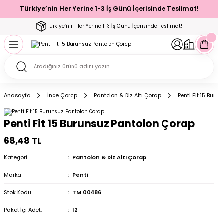
Türkiye’nin Her Yerine 1-3 İş Günü İçerisinde Teslimat!
Geri Dön
Geri Dön
Geri Dön
Geri Dön
Geri Dön
Geri Dön
Geri Dön
Geri Dön
Geri Dön
Türkiye’nin Her Yerine 1-3 İş Günü İçerisinde Teslimat!
ecelik
ımı
ecelik Setler
Takımı
Modelleri
akımı
Anasayfa
İnce Çorap
Pantolon & Diz Altı Çorap
Penti Fit 15 B
arı
Takımı
Altı Çorap
Penti Fit 15 Burunsuz Pantolon Çorap
 Takımı
68,48 TL
Kategori
Pantolon & Diz Altı Çorap
Marka
Penti
mı
Stok Kodu
TM 00486
Paket İçi Adet:
12