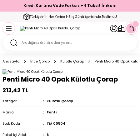
Kredi Kartına Vade Farksız +4 Taksit İmkanı
Geri Dön
Geri Dön
Geri Dön
Geri Dön
Geri Dön
Geri Dön
Geri Dön
Geri Dön
Geri Dön
Türkiye’nin Her Yerine 1-3 İş Günü İçerisinde Teslimat!
ecelik
ımı
ecelik Setler
Takımı
Modelleri
akımı
Anasayfa
İnce Çorap
Külotlu Çorap
Penti Micro 40 Opak Külot
arı
Takımı
Altı Çorap
Penti Micro 40 Opak Külotlu Çorap
 Takımı
213,42 TL
Kategori
Külotlu Çorap
Marka
Penti
mı
Stok Kodu
TM 00504
Paket İçi Adet:
6