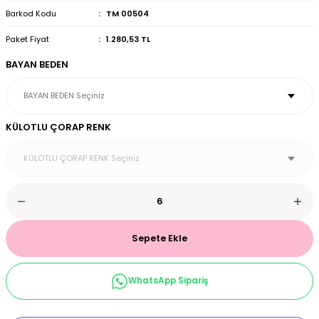
Barkod Kodu
TM 00504
et & Büstiyer Takım
Paket Fiyat
1.280,53 TL
BAYAN BEDEN
arı
KÜLOTLU ÇORAP RENK
Sepete Ekle
WhatsApp Sipariş