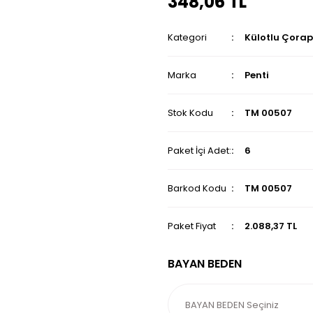
348,06 TL
Kategori
Külotlu Çora
Marka
Penti
Stok Kodu
TM 00507
Paket İçi Adet:
6
Barkod Kodu
TM 00507
Paket Fiyat
2.088,37 TL
BAYAN BEDEN