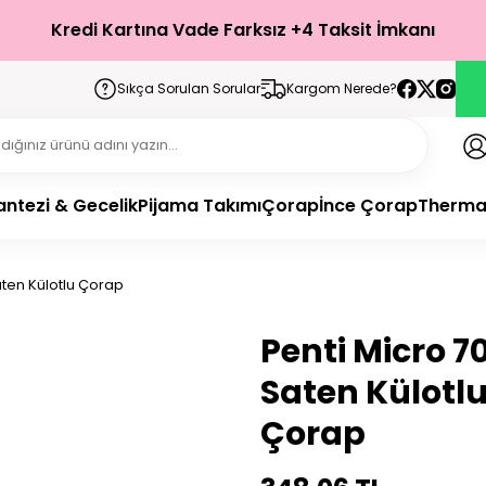
Türkiye’nin Her Yerine 1-3 İş Günü İçerisinde Teslimat!
Kredi Kartına Vade Farksız +4 Taksit İmkanı
Sıkça Sorulan Sorular
Kargom Nerede?
antezi & Gecelik
Pijama Takımı
Çorap
İnce Çorap
Therma
aten Külotlu Çorap
Penti Micro 7
Saten Külotl
Çorap