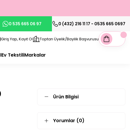
0 535 665 06 97
0 (432) 216 11 17 - 0535 665 0697
Giriş Yap, Kayıt Ol
Toptan Üyelik/Bayilik Başvurusu
l
Ev Tekstili
Markalar
0
Ürün Bilgisi
u
Yorumlar (0)