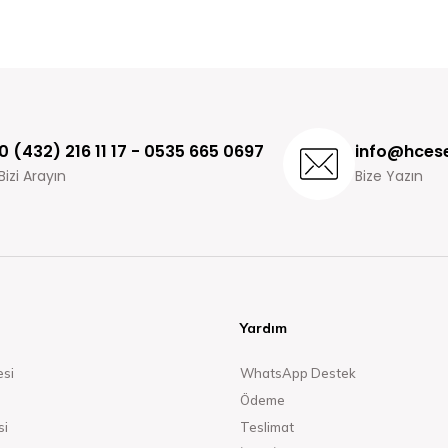
0 (432) 216 11 17 - 0535 665 0697
info@hcese
Bizi Arayın
Bize Yazın
Yardım
esi
WhatsApp Destek
Ödeme
si
Teslimat