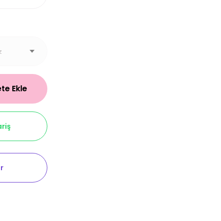
te Ekle
riş
r