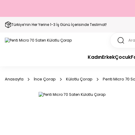
Türkiye’nin Her Yerine 1-3 İş Günü İçerisinde Teslimat!
Kadın
Erkek
Çocuk
F
Anasayfa
İnce Çorap
Külotlu Çorap
Penti Micro 70 S