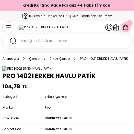
Kredi Kartına Vade Farksız +4 Taksit İmkanı
Geri Dön
Geri Dön
Geri Dön
Geri Dön
Geri Dön
Geri Dön
Geri Dön
Geri Dön
Geri Dön
Türkiye’nin Her Yerine 1-3 İş Günü İçerisinde Teslimat!
ecelik
ımı
ecelik Setler
Takımı
Modelleri
akımı
Anasayfa
Çorap
Erkek Çorap
PRO 14021 ERKEK HAVLU PATİK
arı
Takımı
Altı Çorap
PRO 14021 ERKEK HAVLU PATİK
 Takımı
104,78 TL
Kategori
Erkek Çorap
Marka
Pro
mı
Stok Kodu
8683672704081
Barkod Kodu
8683672704081