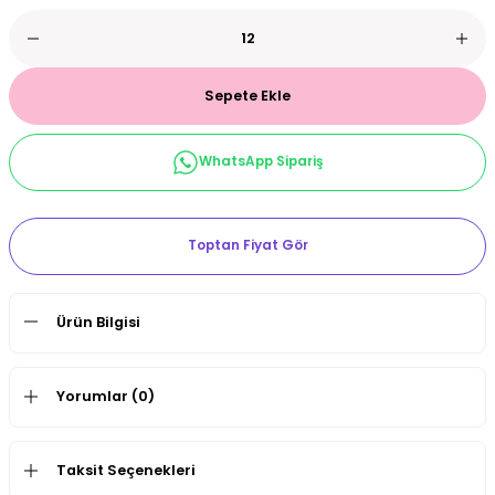
et & Büstiyer Takım
Sepete Ekle
arı
WhatsApp Sipariş
Toptan Fiyat Gör
Ürün Bilgisi
Yorumlar (0)
Taksit Seçenekleri