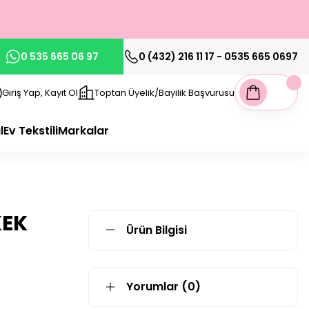
0 535 665 06 97
0 (432) 216 11 17 - 0535 665 0697
Giriş Yap, Kayıt Ol
Toptan Üyelik/Bayilik Başvurusu
l
Ev Tekstili
Markalar
KEK
Ürün Bilgisi
Yorumlar (0)