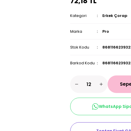
72,18 TL
Kategori
Erkek Çorap
Marka
Pro
Stok Kodu
868116623932
Barkod Kodu
868116623932
Sepe
WhatsApp Sipa