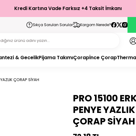
Kredi Kartına Vade Farksız +4 Taksit İmkanı
Sıkça Sorulan Sorular
Kargom Nerede?
antezi & Gecelik
Pijama Takımı
Çorap
İnce Çorap
Therma
 YAZLIK ÇORAP SİYAH
PRO 15100 ER
PENYE YAZLIK
ÇORAP SİYAH