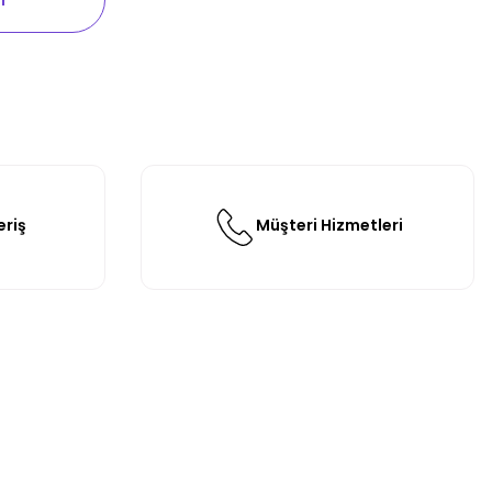
r
eriş
Müşteri Hizmetleri