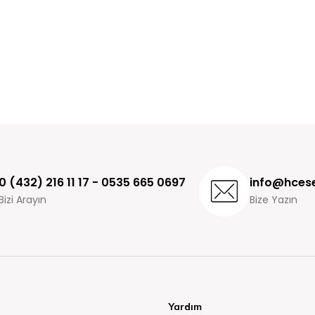
0 (432) 216 11 17 - 0535 665 0697
info@hcese
Bizi Arayın
Bize Yazın
Yardım