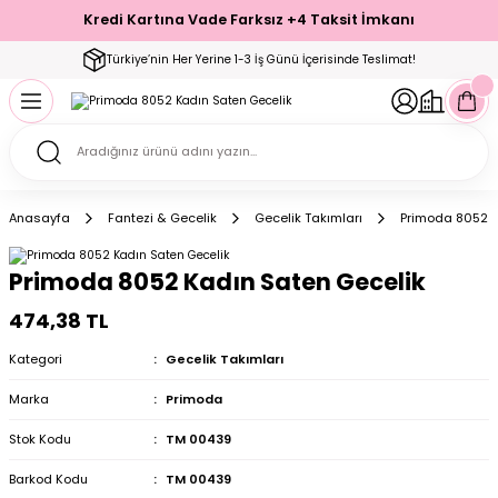
Kredi Kartına Vade Farksız +4 Taksit İmkanı
Geri Dön
Geri Dön
Geri Dön
Geri Dön
Geri Dön
Geri Dön
Geri Dön
Geri Dön
Geri Dön
Türkiye’nin Her Yerine 1-3 İş Günü İçerisinde Teslimat!
ecelik
ımı
ecelik Setler
Takımı
Modelleri
akımı
Anasayfa
Fantezi & Gecelik
Gecelik Takımları
Primoda 8052 K
arı
Takımı
Altı Çorap
Primoda 8052 Kadın Saten Gecelik
 Takımı
474,38 TL
Kategori
Gecelik Takımları
Marka
Primoda
mı
Stok Kodu
TM 00439
Barkod Kodu
TM 00439