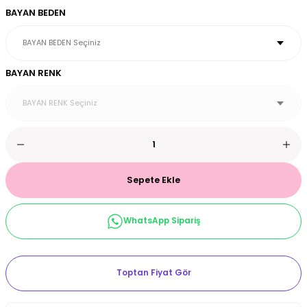
BAYAN BEDEN
et & Büstiyer Takım
BAYAN RENK
arı
Sepete Ekle
WhatsApp Sipariş
Toptan Fiyat Gör