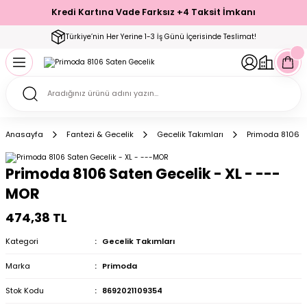
Kredi Kartına Vade Farksız +4 Taksit İmkanı
Geri Dön
Geri Dön
Geri Dön
Geri Dön
Geri Dön
Geri Dön
Geri Dön
Geri Dön
Geri Dön
Türkiye’nin Her Yerine 1-3 İş Günü İçerisinde Teslimat!
ecelik
ımı
ecelik Setler
Takımı
Modelleri
akımı
Anasayfa
Fantezi & Gecelik
Gecelik Takımları
Primoda 8106 S
arı
Takımı
Altı Çorap
Primoda 8106 Saten Gecelik - XL - ---
 Takımı
MOR
474,38 TL
Kategori
Gecelik Takımları
mı
Marka
Primoda
Stok Kodu
8692021109354