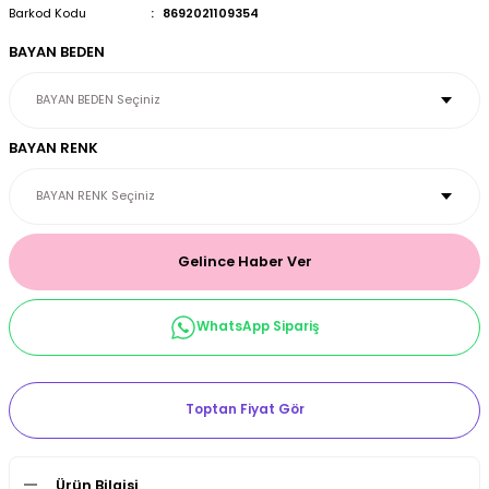
Barkod Kodu
8692021109354
et & Büstiyer Takım
BAYAN BEDEN
arı
BAYAN RENK
Gelince Haber Ver
WhatsApp Sipariş
Toptan Fiyat Gör
Ürün Bilgisi