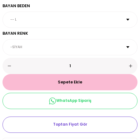
BAYAN BEDEN
et & Büstiyer Takım
BAYAN RENK
arı
Sepete Ekle
WhatsApp Sipariş
Toptan Fiyat Gör