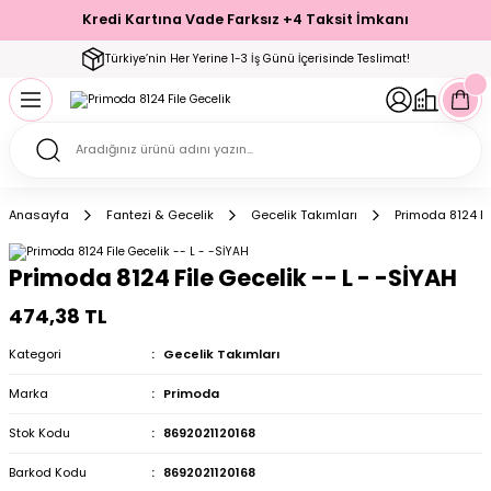
Kredi Kartına Vade Farksız +4 Taksit İmkanı
Geri Dön
Geri Dön
Geri Dön
Geri Dön
Geri Dön
Geri Dön
Geri Dön
Geri Dön
Geri Dön
Türkiye’nin Her Yerine 1-3 İş Günü İçerisinde Teslimat!
ecelik
ımı
ecelik Setler
Takımı
Modelleri
akımı
Anasayfa
Fantezi & Gecelik
Gecelik Takımları
Primoda 8124 Fi
arı
Takımı
Altı Çorap
Primoda 8124 File Gecelik -- L - -SİYAH
 Takımı
474,38 TL
Kategori
Gecelik Takımları
Marka
Primoda
mı
Stok Kodu
8692021120168
Barkod Kodu
8692021120168