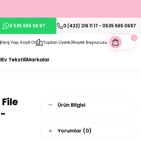
0 535 665 06 97
0 (432) 216 11 17 - 0535 665 0697
Giriş Yap, Kayıt Ol
Toptan Üyelik/Bayilik Başvurusu
l
Ev Tekstili
Markalar
File
Ürün Bilgisi
 -
Yorumlar (0)