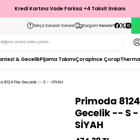
Kredi Kartına Vade Farksız +4 Taksit İmkanı
Sıkça Sorulan Sorular
Kargom Nerede?
antezi & Gecelik
Pijama Takımı
Çorap
İnce Çorap
Therma
 8124 File Gecelik -- S - -SİYAH
Primoda 8124 
Gecelik -- S -
SİYAH