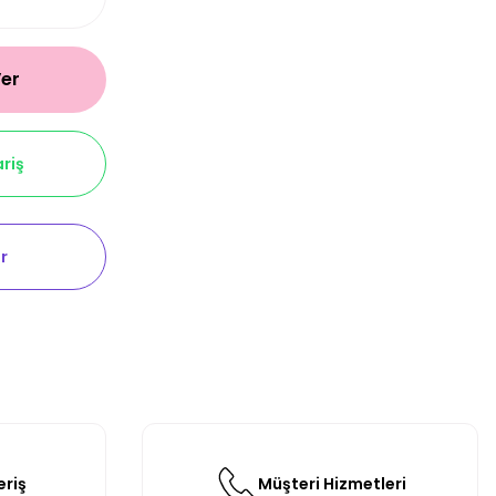
Ver
riş
r
eriş
Müşteri Hizmetleri