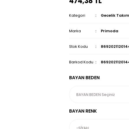
474,38 TL
Kategori
Gecelik Takım
Marka
Primoda
Stok Kodu
869202112014
Barkod Kodu
869202112014
BAYAN BEDEN
BAYAN RENK