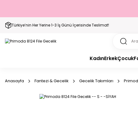
Türkiye’nin Her Yerine 1-3 İş Günü İçerisinde Teslimat!
Kadın
Erkek
Çocuk
F
Anasayfa
Fantezi & Gecelik
Gecelik Takımları
Primoda