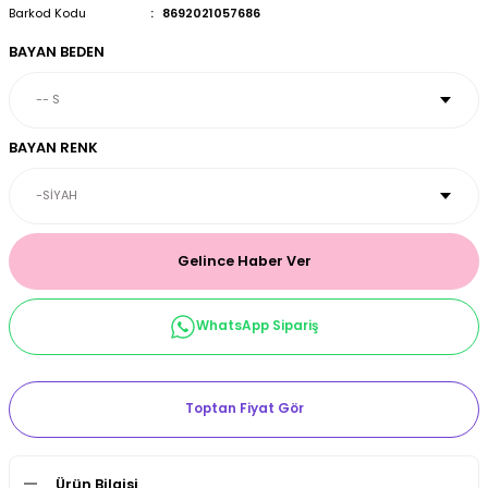
Barkod Kodu
8692021057686
et & Büstiyer Takım
BAYAN BEDEN
arı
BAYAN RENK
Gelince Haber Ver
WhatsApp Sipariş
Toptan Fiyat Gör
Ürün Bilgisi