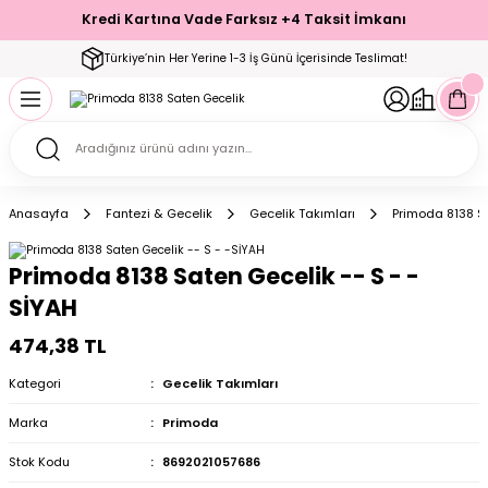
Kredi Kartına Vade Farksız +4 Taksit İmkanı
Geri Dön
Geri Dön
Geri Dön
Geri Dön
Geri Dön
Geri Dön
Geri Dön
Geri Dön
Geri Dön
Türkiye’nin Her Yerine 1-3 İş Günü İçerisinde Teslimat!
ecelik
ımı
ecelik Setler
Takımı
Modelleri
akımı
Anasayfa
Fantezi & Gecelik
Gecelik Takımları
Primoda 8138 Sa
arı
Takımı
Altı Çorap
Primoda 8138 Saten Gecelik -- S - -
 Takımı
SİYAH
474,38 TL
Kategori
Gecelik Takımları
mı
Marka
Primoda
Stok Kodu
8692021057686