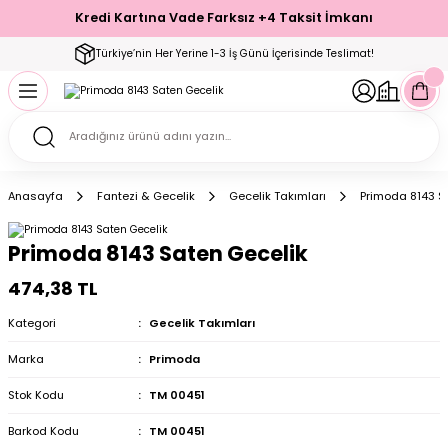
Kredi Kartına Vade Farksız +4 Taksit İmkanı
Geri Dön
Geri Dön
Geri Dön
Geri Dön
Geri Dön
Geri Dön
Geri Dön
Geri Dön
Geri Dön
Türkiye’nin Her Yerine 1-3 İş Günü İçerisinde Teslimat!
ecelik
ımı
ecelik Setler
Takımı
Modelleri
akımı
Anasayfa
Fantezi & Gecelik
Gecelik Takımları
Primoda 8143 S
arı
Takımı
Altı Çorap
Primoda 8143 Saten Gecelik
 Takımı
474,38 TL
Kategori
Gecelik Takımları
Marka
Primoda
mı
Stok Kodu
TM 00451
Barkod Kodu
TM 00451