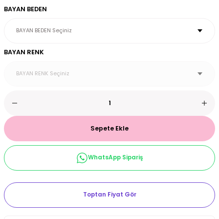
BAYAN BEDEN
et & Büstiyer Takım
BAYAN RENK
arı
Sepete Ekle
WhatsApp Sipariş
Toptan Fiyat Gör